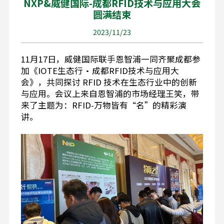
NXP&威健国际-成都RFID技术与应用大会
圆满结束
2023/11/23
11
月
17
日，威健国际联手恩智浦一同齐聚成都参
加《
IOTE
生态行
·
成都
RFID
技术与应用大
会》，共同探讨
RFID
技术在生态行业中的创新
与应用。会议上来自恩智浦的市场经理王笑，带
来了主题为：RFID-万物皆有“名”的精彩演
讲。