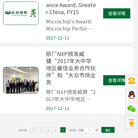
ance Award, Greate
r China, FY15
查看详情
Microchip's Award:
Microchip Performa
nce Award, Greater
2017-12-11
China, FY15
原厂NXP颁发威
健“2017年大中华
地区最佳业务合作伙
伴”和“大众市场业
查看详情
务
原厂NXP颁发威健“2
017年大中华地区最
佳业务合作伙
2017-12-11
伴”和“大众市场业
务
共32条
1
2
3
4
共4页，到第
页
确定