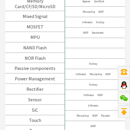
Memory
Apacer
SanDisk
Card/CF/SD/MicroSD
Microchip
NXP
Mixed Signal
Infineon
Vishay
MOSFET
NXP
Socionext
MPU
NAND Flash
NOR Flash
Vishay
Passive components
Infineon
Microchip
NXP
Power Management
Vishay
Rectifier
Infineon
NXP
Sensor
Infineon
SiC
Microchip
NXP
Parade
Touch
NXP