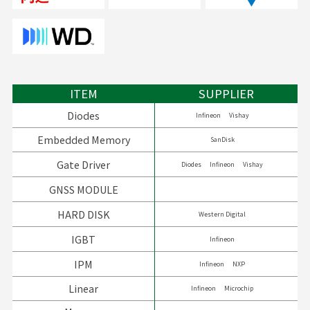
ITEM
SUPPLIER
Diodes
Infineon
Vishay
Embedded Memory
SanDisk
Gate Driver
Diodes
Infineon
Vishay
GNSS MODULE
HARD DISK
Western Digital
IGBT
Infineon
IPM
Infineon
NXP
Linear
Infineon
Microchip